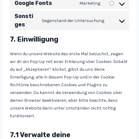
o
Google Fonts
Marketing
s
C
n
e
o
Sonsti
s
n
Gegenstand der Untersuchung
n
ges
C
e
t
s
o
n
t
7. Einwilligung
e
n
t
o
n
s
t
s
t
Wenn du unsere Website das erste Mal besuchst, zeigen
e
o
e
t
wir dir ein Pop-Up mit einer Erklärung über Cookies. Sobald
n
s
r
o
du auf „Akzeptieren“ klickst, gibst du uns deine
t
e
v
s
Einwilligung, alle in diesem Pop-Up und in der Cookie-
t
r
i
e
Richtlinie beschriebenen Cookies und Plugins zu
o
v
c
r
verwenden. Du kannst die Verwendung von Cookies über
s
i
e
v
deinen Browser deaktivieren, aber bitte beachte, dass
e
c
k
i
unsere Website dann unter Umständen nicht richtig
r
e
a
c
funktioniert.
v
w
d
e
i
o
e
g
c
7.1 Verwalte deine
r
n
o