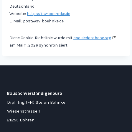
Deutschland
Website:
https://sv-boehnke.de
E-Mail:
post@
sv-boehnke.de
Diese Cookie-Richtlinie wurde mit
cookiedatabase.org
am Mai 11, 2026 synchronisiert.
Bausachverständigenbüro
Dipl. Ing (FH) Stefan Böhnke
Wiesenstrasse 1
21255 Dohren