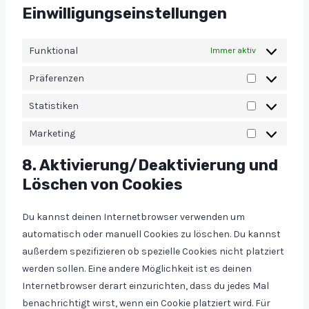
e
d
Einwilligungseinstellungen
c
o
s
p
e
g
o
r
-
Funktional
l
Immer aktiv
n
e
b
e
s
s
Präferenzen
l
-
P
t
s
o
f
r
Statistiken
i
c
S
o
ä
g
k
t
Marketing
n
f
e
M
s
a
t
e
s
a
8. Aktivierung/Deaktivierung und
t
s
r
r
Löschen von Cookies
i
e
k
s
n
e
Du kannst deinen Internetbrowser verwenden um
t
z
t
automatisch oder manuell Cookies zu löschen. Du kannst
i
e
i
außerdem spezifizieren ob spezielle Cookies nicht platziert
k
n
n
werden sollen. Eine andere Möglichkeit ist es deinen
e
g
Internetbrowser derart einzurichten, dass du jedes Mal
n
benachrichtigt wirst, wenn ein Cookie platziert wird. Für